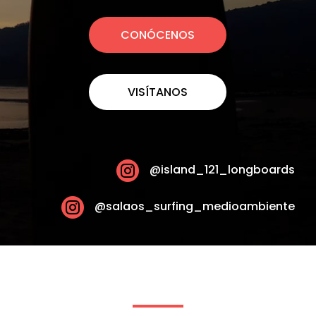
CONÓCENOS
VISÍTANOS

@island_121_longboards

@salaos_surfing_medioambiente